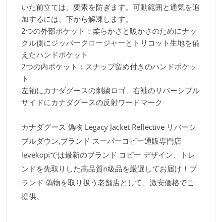
いた前立ては、要素を防ぎます。可動範囲と通気を追
加するには、下から解凍します。
2つの外部ポケット：柔らかさと暖かさのためにナッ
クル側にジッパークロージャーとトリコット生地を備
えたハンドポケット
2つの内ポケット：スナップ留め付きのハンドポケッ
ト
左袖にカナダグースの刺繍ロゴ、右袖のリバーシブル
サイドにカナダグースの反射ワードマーク
カナダグース 偽物 Legacy Jacket Reflective リバーシ
ブルダウン,ブランド スーパーコピー通販専門店
levekopiでは最新のブランド コピー デザイン、トレ
ンドを先取りした高品質n級品を厳選してお届け！ブ
ランド 偽物を取り扱う老舗店として、激安価格でご
提供。