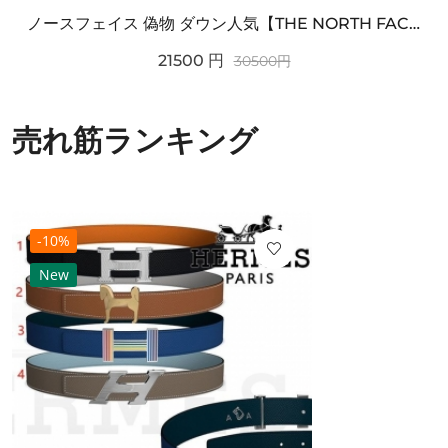
ノースフェイス 偽物 ダウン人気【THE NORTH FACE】M'S 7 SUMMIT HIM...
21500
円
30500
円
売れ筋ランキング
-10%
New