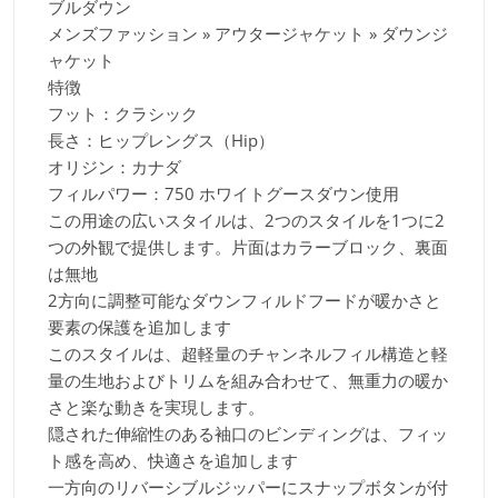
ブルダウン
メンズファッション » アウタージャケット » ダウンジ
ャケット
特徴
フット：クラシック
長さ：ヒップレングス（Hip）
オリジン：カナダ
フィルパワー：750 ホワイトグースダウン使用
この用途の広いスタイルは、2つのスタイルを1つに2
つの外観で提供します。片面はカラーブロック、裏面
は無地
2方向に調整可能なダウンフィルドフードが暖かさと
要素の保護を追加します
このスタイルは、超軽量のチャンネルフィル構造と軽
量の生地およびトリムを組み合わせて、無重力の暖か
さと楽な動きを実現します。
隠された伸縮性のある袖口のビンディングは、フィッ
ト感を高め、快適さを追加します
一方向のリバーシブルジッパーにスナップボタンが付