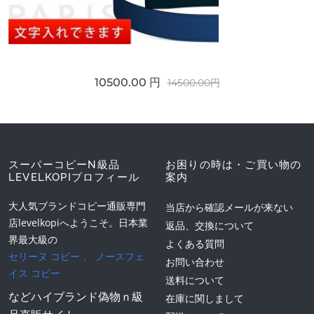
10500.00 円
14500.00円
スーパーコピーN級品
お困りの時は・ご買い物の
LEVELKOPIプロフィール
案内
大人気ブランドコピー通販専門
当店から確認メールが来ない
店levelkopiへようこそ。日本業
返品、交換について
界最大級の
よくある質問
セリーヌ コピー
、
ノースフェ
お問い合わせ
イス コピー
送料について
などハイブランド偽物ｎ級
在庫に関しまして