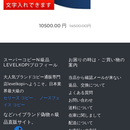
10500.00 円
14500.00円
スーパーコピーN級品
お困りの時は・ご買い物の
LEVELKOPIプロフィール
案内
大人気ブランドコピー通販専門
当店から確認メールが来ない
店levelkopiへようこそ。日本業
返品、交換について
界最大級の
よくある質問
セリーヌ コピー
、
ノースフェ
お問い合わせ
イス コピー
送料について
などハイブランド偽物ｎ級
在庫に関しまして
品直販サイト。
配送について