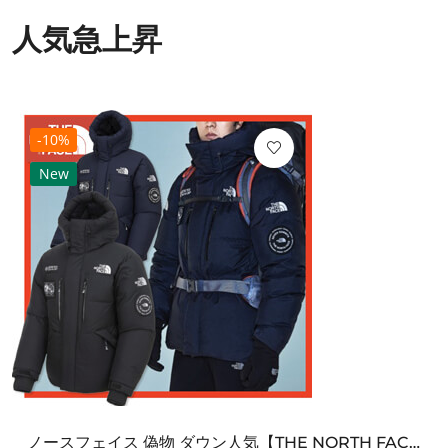
人気急上昇
-10%
New
ノースフェイス 偽物 ダウン人気【THE NORTH FACE】M'S 7 SUMMIT HIM...