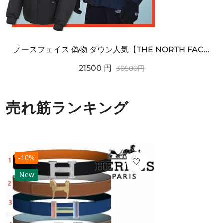
ノースフェイス 偽物 ダウン人気【THE NORTH FACE】M'S 7 SUMMIT HIM...
21500
円
30500
円
売れ筋ランキング
-10%
New