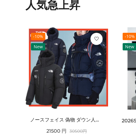
人気急上昇
-10%
-10%
New
New
ノースフェイス 偽物 ダウン人気【THE NORTH FACE】M'S 7 SUMMIT HIM...
2021SS新作 シュプリーム コピー Tシャツ パリ限定ボックスロゴTEE
21500
円
30500
円