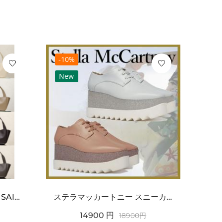
-10%
-10
New
Ne
ワンポイントチャーム付き SAINT LAURENT サンローラン コピー バッグ シンプルラグ...
ステラマッカートニー スニーカー 偽物エリスグリッタープラットフォーム810038KP02717...
14900
円
18900
円