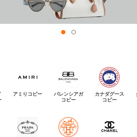
イ
アミりコピー
バレンシアガ
カナダグース
ー
コピー
コピー