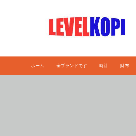
ホーム
全ブランドです
時計
財布