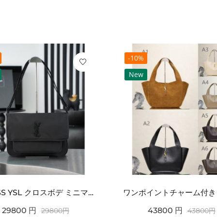
-10%
New
2026SS YSL クロスボデ ミニマルフラップショルダー SAINT LAURENT サンロ...
29800
円
43800
円
29800
円
43800
円