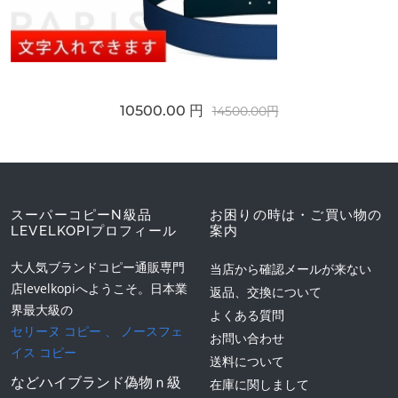
10500.00 円
14500.00円
スーパーコピーN級品
お困りの時は・ご買い物の
LEVELKOPIプロフィール
案内
大人気ブランドコピー通販専門
当店から確認メールが来ない
店levelkopiへようこそ。日本業
返品、交換について
界最大級の
よくある質問
セリーヌ コピー
、
ノースフェ
お問い合わせ
イス コピー
送料について
などハイブランド偽物ｎ級
在庫に関しまして