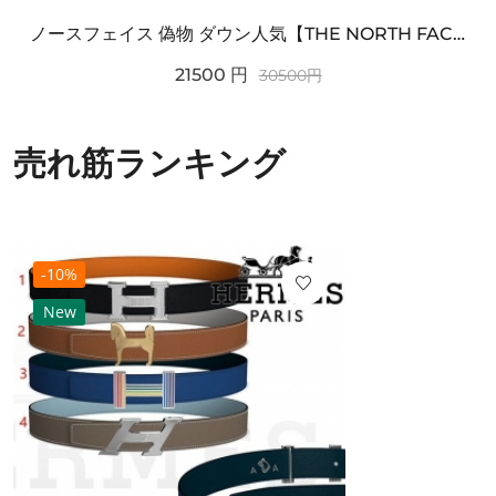
ノースフェイス 偽物 ダウン人気【THE NORTH FACE】M'S 7 SUMMIT HIM...
21500
円
30500
円
売れ筋ランキング
-10%
New