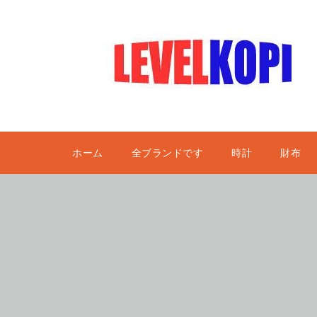
ホーム
全ブランドです
時計
財布