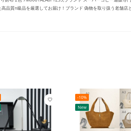
た高品質n級品を厳選してお届け！ブランド 偽物を取り扱う老舗店
-10%
New