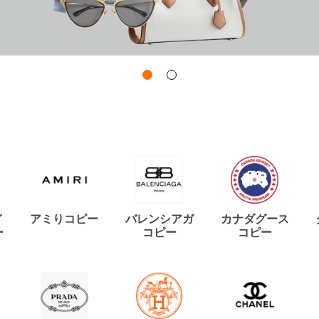
イ
アミりコピー
バレンシアガ
カナダグース
ー
コピー
コピー