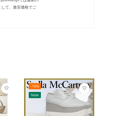
として、激安価格でご
-10%
-10
New
Ne