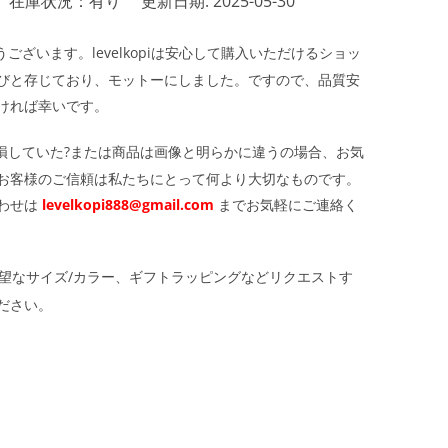
在庫状況：有り
更新日期: 2025-05-30
ざいます。levelkopiは安心して購入いただけるショッ
びと存じており、モットーにしました。ですので、品質安
ければ幸いです。
損していた?または商品は画像と明らかに違うの場合、お気
お客様のご信頼は私たちにとって何より大切なものです。
わせは
levelkopi888@gmail.com
までお気軽にご連絡く
望なサイズ/カラー、ギフトラッピングなどリクエストす
ださい。