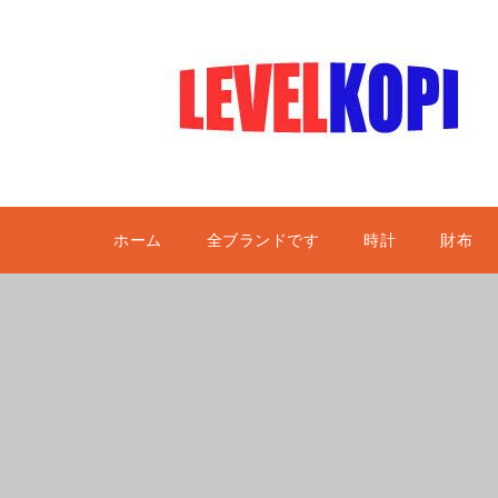
ホーム
全ブランドです
時計
財布