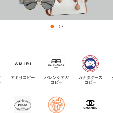
イ
アミりコピー
バレンシアガ
カナダグース
ー
コピー
コピー