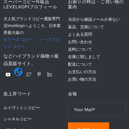
スーパーコピーN級品
お困りの時は・ご買い物の
LEVELKOPIプロフィール
案内
大人気ブランドコピー通販専門
当店から確認メールが来ない
店levelkopiへようこそ。日本業
返品、交換について
界最大級の
よくある質問
セリーヌ コピー
、
ノースフェ
お問い合わせ
イス コピー
送料について
などハイブランド偽物ｎ級
在庫に関しまして
品直販サイト。
配送について
お支払いの方法
お買い物の方法
急上昇ワード
会報
ルイヴィトンコピー
シャネルコピー