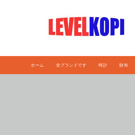
ホーム
全ブランドです
時計
財布