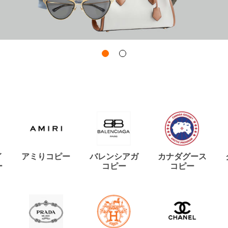
イ
アミりコピー
バレンシアガ
カナダグース
ー
コピー
コピー