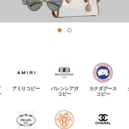
イ
アミりコピー
バレンシアガ
カナダグース
ー
コピー
コピー