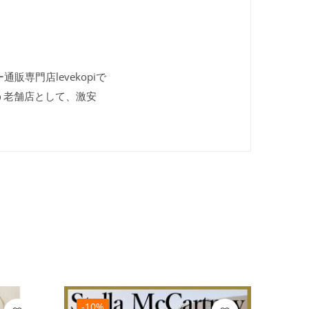
販専門店levekopiで
う老舗店として、激安
-10%
-10