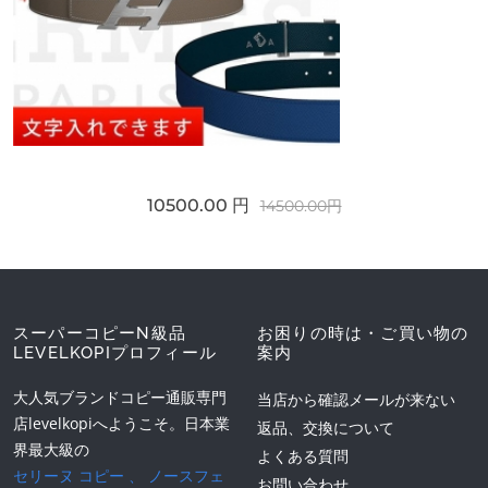
10500.00 円
14500.00円
スーパーコピーN級品
お困りの時は・ご買い物の
LEVELKOPIプロフィール
案内
大人気ブランドコピー通販専門
当店から確認メールが来ない
店levelkopiへようこそ。日本業
返品、交換について
界最大級の
よくある質問
セリーヌ コピー
、
ノースフェ
お問い合わせ