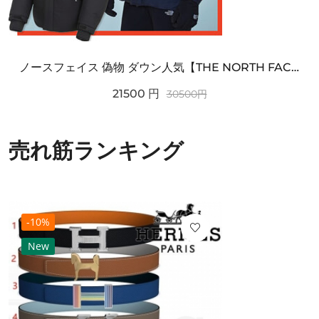
ノースフェイス 偽物 ダウン人気【THE NORTH FACE】M'S 7 SUMMIT HIM...
21500
円
30500
円
売れ筋ランキング
-10%
New