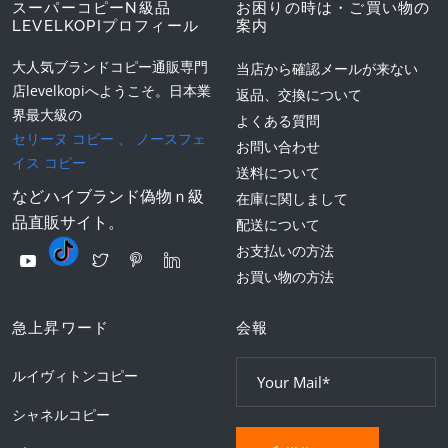
スーパーコピーN級品
お困りの時は・ご買い物の
LEVELKOPIプロフィール
案内
大人気ブランドコピー通販専門
当店から確認メールが来ない
店levelkopiへようこそ。日本業
返品、交換について
界最大級の
よくある質問
セリーヌ コピー
、
ノースフェ
お問い合わせ
イス コピー
送料について
などハイブランド偽物ｎ級
在庫に関しまして
品直販サイト。
配送について
お支払いの方法
お買い物の方法
急上昇ワード
会報
ルイヴィトンコピー
シャネルコピー