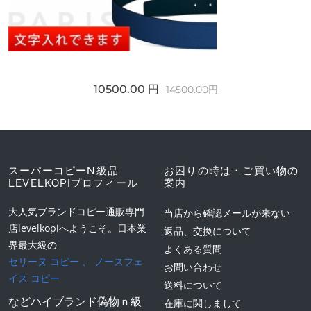
10500.00 円
14500.00円
スーパーコピーN級品
お困りの時は・ご買い物の
LEVELKOPIプロフィール
案内
大人気ブランドコピー通販専門
当店から確認メールが来ない
店levelkopiへようこそ。日本業
返品、交換について
界最大級の
よくある質問
セリーヌ コピー
、
ノースフェ
お問い合わせ
イス コピー
送料について
などハイブランド偽物ｎ級
在庫に関しまして