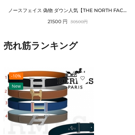
ノースフェイス 偽物 ダウン人気【THE NORTH FACE】M'S 7 SUMMIT HIM...
21500
円
30500
円
売れ筋ランキング
-10%
New