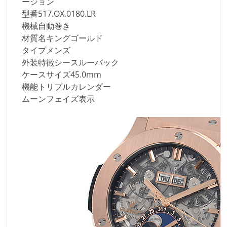
ージョン
型番
517.OX.0180.LR
機械
自動巻き
材質名
キングゴールド
タイプ
メンズ
外装特徴
シースルーバック
ケースサイズ
45.0mm
機能
トリプルカレンダー
ムーンフェイズ表示