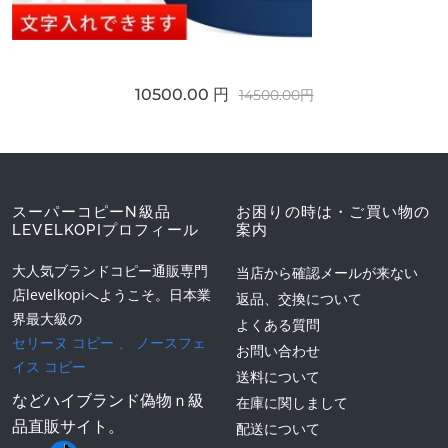
10500.00 円
14500.00円
スーパーコピーN級品
お困りの時は・ご買い物の
LEVELKOPIプロフィール
案内
大人気ブランドコピー通販専門
当店から確認メールが来ない
店levelkopiへようこそ。日本業
返品、交換について
界最大級の
よくある質問
セリーヌ コピー
、
ノースフェ
お問い合わせ
イス コピー
送料について
などハイブランド偽物ｎ級
在庫に関しまして
品直販サイト。
配送について