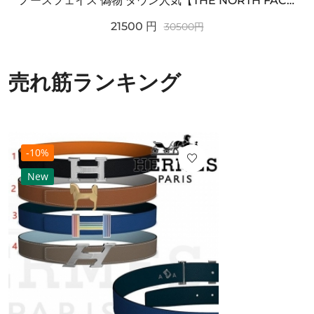
ノースフェイス 偽物 ダウン人気【THE NORTH FACE】M'S 7 SUMMIT HIM...
21500
円
30500
円
売れ筋ランキング
-10%
New