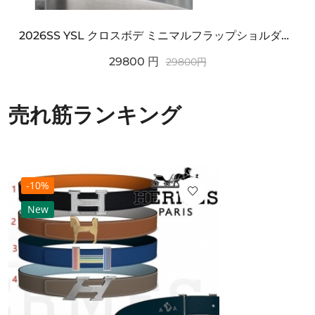
2026SS YSL クロスボデ ミニマルフラップショルダー SAINT LAURENT サンロ...
29800
円
29800
円
売れ筋ランキング
-10%
New