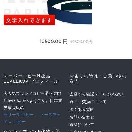
10500.00 円
14500.00円
スーパーコピーN級品
お困りの時は・ご買い物の
LEVELKOPIプロフィール
案内
大人気ブランドコピー通販専門
当店から確認メールが来ない
店levelkopiへようこそ。日本業
返品、交換について
界最大級の
よくある質問
セリーヌ コピー
、
ノースフェ
お問い合わせ
イス コピー
送料について
などハイブランド偽物ｎ級