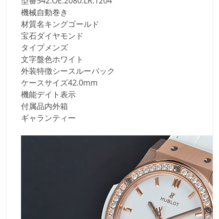
型番
542.OE.2080.LR.1204
機械
自動巻き
材質名
キングゴールド
宝石
ダイヤモンド
タイプ
メンズ
文字盤色
ホワイト
外装特徴
シースルーバック
ケースサイズ
42.0mm
機能
デイト表示
付属品
内外箱
ギャランティー