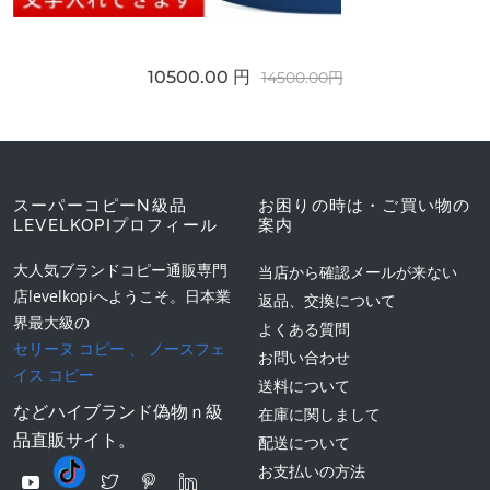
10500.00 円
14500.00円
スーパーコピーN級品
お困りの時は・ご買い物の
LEVELKOPIプロフィール
案内
大人気ブランドコピー通販専門
当店から確認メールが来ない
店levelkopiへようこそ。日本業
返品、交換について
界最大級の
よくある質問
セリーヌ コピー
、
ノースフェ
お問い合わせ
イス コピー
送料について
などハイブランド偽物ｎ級
在庫に関しまして
品直販サイト。
配送について
お支払いの方法