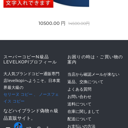
10500.00 円
14500.00円
スーパーコピーN級品
お困りの時は・ご買い物の
LEVELKOPIプロフィール
案内
大人気ブランドコピー通販専門
当店から確認メールが来ない
店levelkopiへようこそ。日本業
返品、交換について
界最大級の
よくある質問
セリーヌ コピー
、
ノースフェ
お問い合わせ
イス コピー
送料について
などハイブランド偽物ｎ級
在庫に関しまして
品直販サイト。
配送について
お支払いの方法