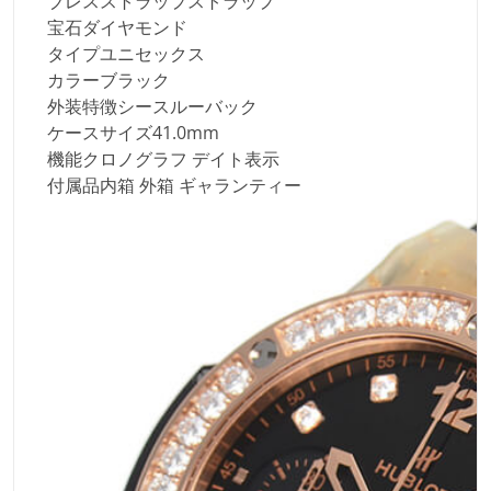
ブレスストラップ
ストラップ
宝石
ダイヤモンド
タイプ
ユニセックス
カラー
ブラック
外装特徴
シースルーバック
ケースサイズ
41.0mm
機能
クロノグラフ デイト表示
付属品
内箱 外箱 ギャランティー