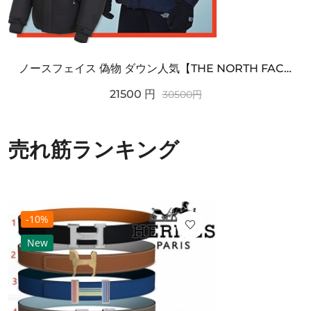
ノースフェイス 偽物 ダウン人気【THE NORTH FACE】M'S 7 SUMMIT HIM...
21500
円
30500
円
売れ筋ランキング
-10%
New