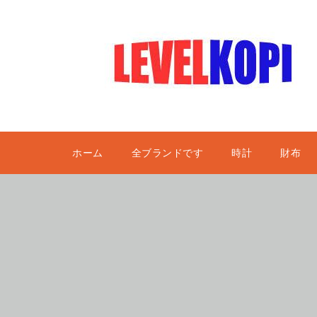
ホーム
全ブランドです
時計
財布