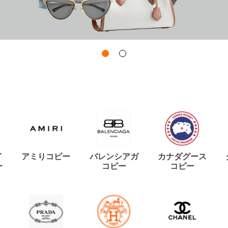
イ
アミりコピー
バレンシアガ
カナダグース
ー
コピー
コピー