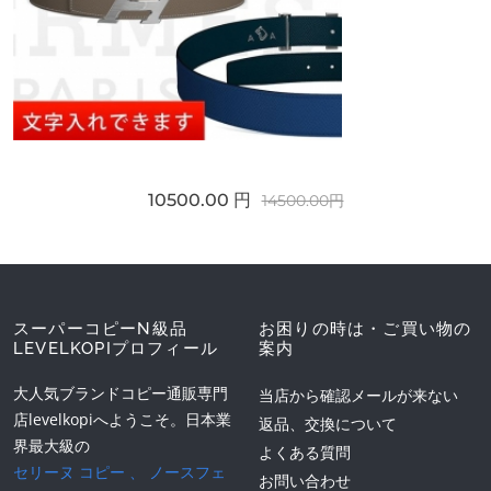
10500.00 円
14500.00円
スーパーコピーN級品
お困りの時は・ご買い物の
LEVELKOPIプロフィール
案内
大人気ブランドコピー通販専門
当店から確認メールが来ない
店levelkopiへようこそ。日本業
返品、交換について
界最大級の
よくある質問
セリーヌ コピー
、
ノースフェ
お問い合わせ