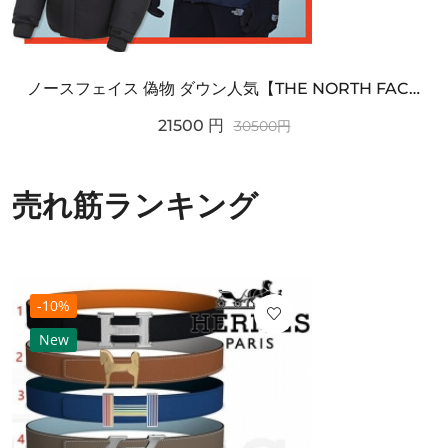
ノースフェイス 偽物 ダウン人気【THE NORTH FACE】M'S 7 SUMMIT HIM...
21500
円
30500
円
売れ筋ランキング
-10%
New