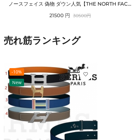
ノースフェイス 偽物 ダウン人気【THE NORTH FACE】M'S 7 SUMMIT HIM...
21500
円
30500
円
売れ筋ランキング
-10%
New