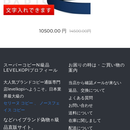
10500.00 円
14500.00円
スーパーコピーN級品
お困りの時は・ご買い物の
LEVELKOPIプロフィール
案内
大人気ブランドコピー通販専門
当店から確認メールが来ない
店levelkopiへようこそ。日本業
返品、交換について
界最大級の
よくある質問
セリーヌ コピー
、
ノースフェ
お問い合わせ
イス コピー
送料について
などハイブランド偽物ｎ級
在庫に関しまして
品直販サイト。
配送について