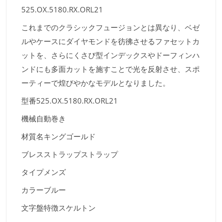
525.OX.5180.RX.ORL21
これまでのクラシックフュージョンとは異なり、ベゼ
ルやケースにダイヤモンドを彷彿させるファセットカ
ットを、さらにくさび型インデックスやドーフィンハ
ンドにも多面カットを施すことで光を反射させ、スポ
ーティーで煌びやかなモデルとなりました。
型番
525.OX.5180.RX.ORL21
機械
自動巻き
材質名
キングゴールド
ブレスストラップ
ストラップ
タイプ
メンズ
カラー
ブルー
文字盤特徴
スケルトン