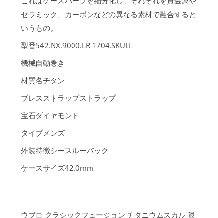
これはケースパーツを細分化し、それぞれを貴金属や
セラミック、カーボンなどの異なる素材で融合すると
いうもの。
型番
542.NX.9000.LR.1704.SKULL
機械
自動巻き
材質名
チタン
ブレスストラップ
ストラップ
宝石
ダイヤモンド
タイプ
メンズ
外装特徴
シースルーバック
ケースサイズ
42.0mm
ウブロ クラシックフュージョン チタニウムスカル 限