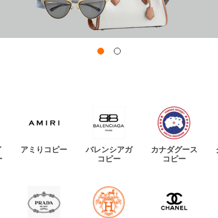
イ
アミりコピー
バレンシアガ
カナダグース
ー
コピー
コピー