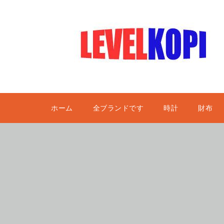
ホーム
全ブランドです
時計
財布