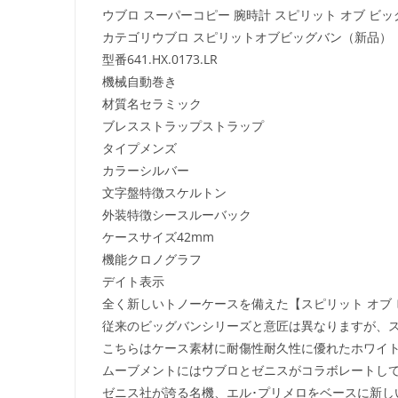
ウブロ スーパーコピー 腕時計 スピリット オブ ビッグバン
カテゴリ
ウブロ スピリットオブビッグバン（新品）
型番
641.HX.0173.LR
機械
自動巻き
材質名
セラミック
ブレスストラップ
ストラップ
タイプ
メンズ
カラー
シルバー
文字盤特徴
スケルトン
外装特徴
シースルーバック
ケースサイズ
42mm
機能
クロノグラフ
デイト表示
全く新しいトノーケースを備えた【スピリット オブ 
従来のビッグバンシリーズと意匠は異なりますが、ス
こちらはケース素材に耐傷性耐久性に優れたホワイ
ムーブメントにはウブロとゼニスがコラボレートして作
ゼニス社が誇る名機、エル･プリメロをベースに新し