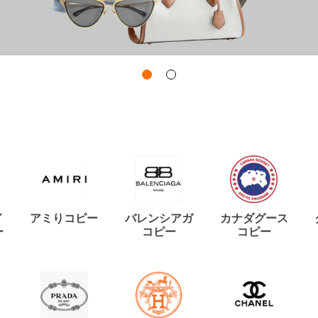
イ
アミりコピー
バレンシアガ
カナダグース
ー
コピー
コピー