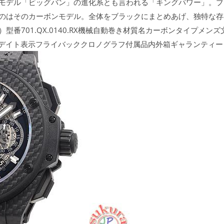
モデル「ビッグバン」の進化系とも言われる「キングパワー」。ブ
のはそのカーボンモデル。全体をブラックにまとめあげ、独特な存
型番701.QX.0140.RX機械自動巻き材質名カーボンタイプメン
能デイト表示フライバッククロノグラフ付属品内外箱ギャランティー