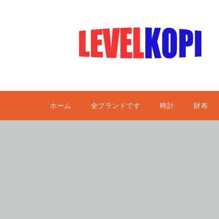
ホーム
全ブランドです
時計
財布