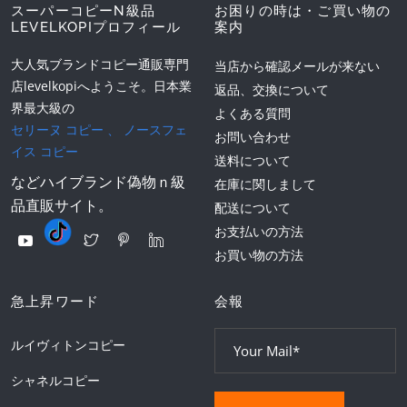
スーパーコピーN級品
お困りの時は・ご買い物の
LEVELKOPIプロフィール
案内
大人気ブランドコピー通販専門
当店から確認メールが来ない
店levelkopiへようこそ。日本業
返品、交換について
界最大級の
よくある質問
セリーヌ コピー
、
ノースフェ
お問い合わせ
イス コピー
送料について
などハイブランド偽物ｎ級
在庫に関しまして
品直販サイト。
配送について
お支払いの方法
お買い物の方法
急上昇ワード
会報
ルイヴィトンコピー
シャネルコピー