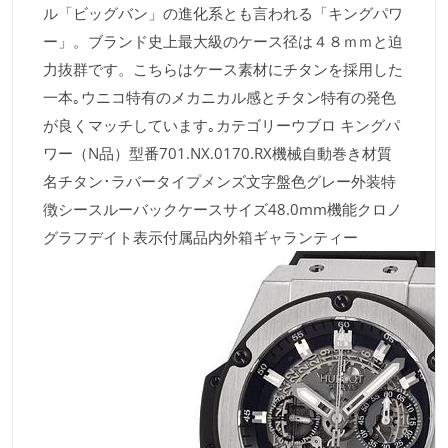
ル「ビッグバン」の進化系とも言われる「キングパワ
ー」。ブランド史上最大級のケース径は４８ｍｍと迫
力抜群です。こちらはケース素材にチタンを採用した
一本｡ウニコ特有のメカニカル感とチタン特有の発色
が良くマッチしています｡カテゴリーウブロ キングパ
ワー（N品）型番701.NX.0170.RX機械自動巻き材質
名チタン･ラバータイプメンズ文字盤色グレー外装特
徴シースルーバックケースサイズ48.0mm機能クロノ
グラフデイト表示付属品内外箱ギャランティー