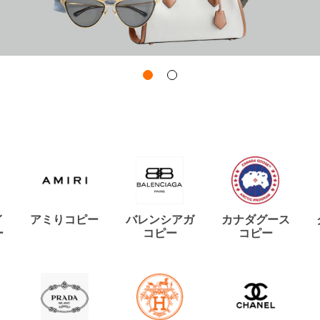
イ
アミりコピー
バレンシアガ
カナダグース
ー
コピー
コピー