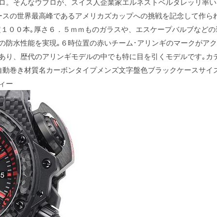
ロ。そんなウブロが、スイス人企業家エルネストベルタレッリ率い
ースの世界最高峰であるアメリカズカップへの挑戦を記念して作ら
限定１００本｡厚さ６．５ｍｍものガラスや、エスケープバルブなど
の防水性能を実現｡６時位置の赤いチーム･アリンギのマークがア
あり、歴代のアリンギモデルの中でも特に目を引くモデルです｡カテ
I12機械自動巻き材質名カーボンタイプメンズ文字盤色ブラックケースサイ
ィー