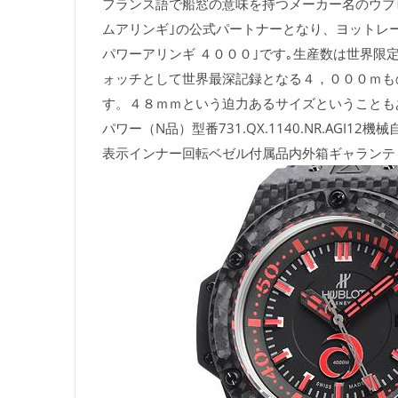
フランス語で船窓の意味を持つメーカー名のウブ
ムアリンギ｣の公式パートナーとなり、ヨットレ
パワーアリンギ ４０００｣です｡生産数は世界
ォッチとして世界最深記録となる４，０００ｍも
す。４８ｍｍという迫力あるサイズということも
パワー（N品）型番731.QX.1140.NR.AG
表示インナー回転ベゼル付属品内外箱ギャランテ