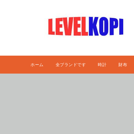
ホーム
全ブランドです
時計
財布