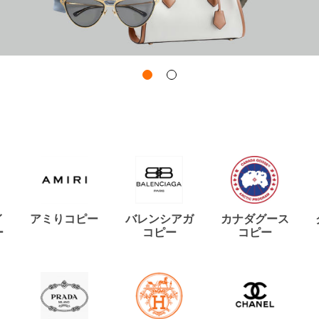
イ
アミりコピー
バレンシアガ
カナダグース
ー
コピー
コピー