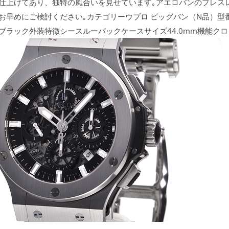
仕上げてあり、独特の風合いを見せています｡アエロバンのブレス
にご検討ください｡カテゴリーウブロ ビッグバン（N品）型番311.
ブラック外装特徴シースルーバックケースサイズ44.0mm機能ク