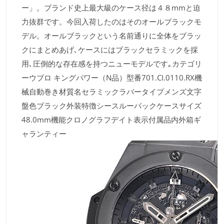
ー」。ブランド史上最大級のケース径は４８mmと迫
力抜群です。今回入荷したのはそのオールブラックモ
デル。オールブラックという名前通りに全体をブラッ
クにまとめあげ､ケースにはブラックセラミックを採
用､圧倒的な存在感を持つニューモデルです｡カテゴリ
ーウブロ キングパワー（N品）型番701.CI.0110.RX機
械自動巻き材質名セラミックラバータイプメンズ文字
盤色ブラック外装特徴シースルーバックケースサイズ
48.0mm機能クロノグラフデイト表示付属品内外箱ギ
ャランティー