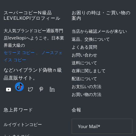
スーパーコピーN級品
お困りの時は・ご買い物の
LEVELKOPIプロフィール
案内
大人気ブランドコピー通販専門
当店から確認メールが来ない
店levelkopiへようこそ。日本業
返品、交換について
界最大級の
よくある質問
セリーヌ コピー
、
ノースフェ
お問い合わせ
イス コピー
送料について
などハイブランド偽物ｎ級
在庫に関しまして
品直販サイト。
配送について
お支払いの方法
お買い物の方法
急上昇ワード
会報
ルイヴィトンコピー