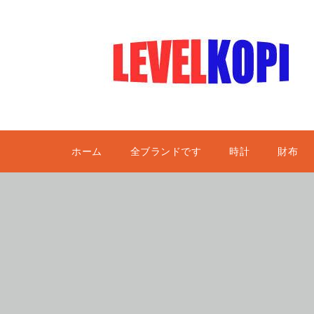
ホーム
全ブランドです
時計
財布