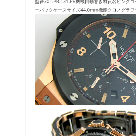
型番301.PB.131.PB機械自動巻き材質名
ーバックケースサイズ44.0mm機能クロノグラ