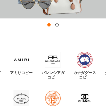
イ
アミりコピー
バレンシアガ
カナダグース
ー
コピー
コピー