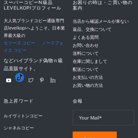
スーパーコピーN級品
お困りの時は・ご買い物の
LEVELKOPIプロフィール
案内
大人気ブランドコピー通販専門
当店から確認メールが来ない
店levelkopiへようこそ。日本業
返品、交換について
界最大級の
よくある質問
セリーヌ コピー
、
ノースフェ
お問い合わせ
イス コピー
送料について
などハイブランド偽物ｎ級
在庫に関しまして
品直販サイト。
配送について
お支払いの方法
お買い物の方法
急上昇ワード
会報
ルイヴィトンコピー
シャネルコピー