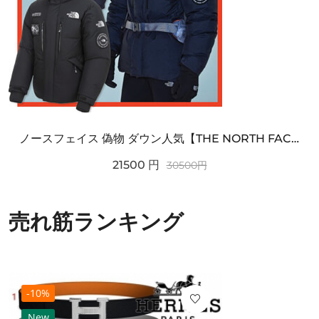
ノースフェイス 偽物 ダウン人気【THE NORTH FACE】M'S 7 SUMMIT HIM...
21500
円
30500
円
売れ筋ランキング
-10%
New