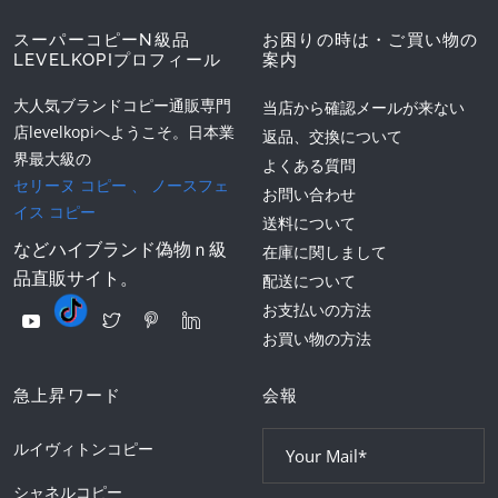
スーパーコピーN級品
お困りの時は・ご買い物の
LEVELKOPIプロフィール
案内
大人気ブランドコピー通販専門
当店から確認メールが来ない
店levelkopiへようこそ。日本業
返品、交換について
界最大級の
よくある質問
セリーヌ コピー
、
ノースフェ
お問い合わせ
イス コピー
送料について
などハイブランド偽物ｎ級
在庫に関しまして
品直販サイト。
配送について
お支払いの方法
お買い物の方法
急上昇ワード
会報
ルイヴィトンコピー
シャネルコピー