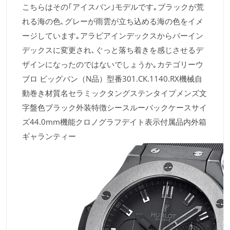
こちらはその｢アイスバン｣モデルです｡ブラックが荒
れる海の色､グレーが雨雲が立ち込める海の色をイメ
ージしています｡アラビアインデックスからバーイン
デックスに変更され､ぐっと落ち着きを感じさせるデ
ザインになったのではないでしょうか｡カテゴリーウ
ブロ ビッグバン（N品）型番301.CK.1140.RX機械自
動巻き材質名セラミックタングステンタイプメンズ文
字盤色ブラック外装特徴シースルーバックケースサイ
ズ44.0mm機能クロノグラフデイト表示付属品内外箱
ギャランティー