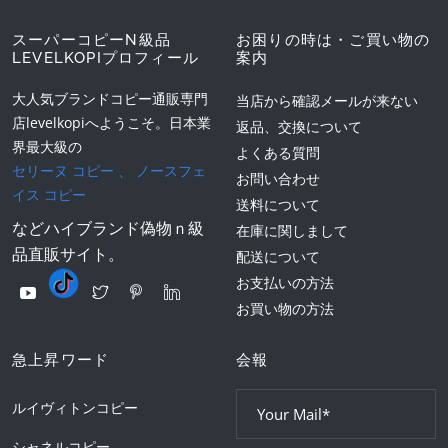
スーパーコピーN級品
お困りの時は・ご買い物の
LEVELKOPIプロフィール
案内
大人気ブランドコピー通販専門
当店から確認メールが来ない
店levelkopiへようこそ。日本業
返品、交換について
界最大級の
よくある質問
セリーヌ コピー
、
ノースフェ
お問い合わせ
イス コピー
送料について
などハイブランド偽物ｎ級
在庫に関しまして
品直販サイト。
配送について
お支払いの方法
お買い物の方法
急上昇ワード
会報
ルイヴィトンコピー
シャネルコピー