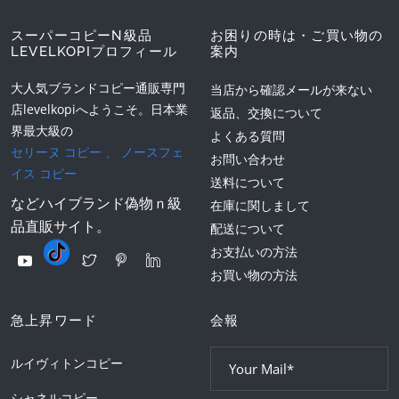
スーパーコピーN級品
お困りの時は・ご買い物の
LEVELKOPIプロフィール
案内
大人気ブランドコピー通販専門
当店から確認メールが来ない
店levelkopiへようこそ。日本業
返品、交換について
界最大級の
よくある質問
セリーヌ コピー
、
ノースフェ
お問い合わせ
イス コピー
送料について
などハイブランド偽物ｎ級
在庫に関しまして
品直販サイト。
配送について
お支払いの方法
お買い物の方法
急上昇ワード
会報
ルイヴィトンコピー
シャネルコピー