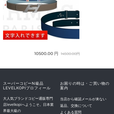
10500.00 円
14500.00円
スーパーコピーN級品
お困りの時は・ご買い物の
LEVELKOPIプロフィール
案内
大人気ブランドコピー通販専門
当店から確認メールが来ない
店levelkopiへようこそ。日本業
返品、交換について
界最大級の
よくある質問