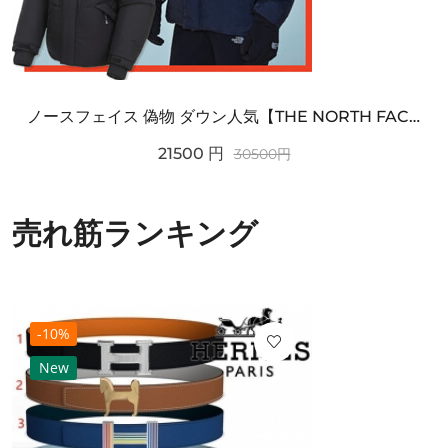
ノースフェイス 偽物 ダウン人気【THE NORTH FACE】M'S 7 SUMMIT HIM...
21500
円
30500
円
売れ筋ランキング
-10%
New