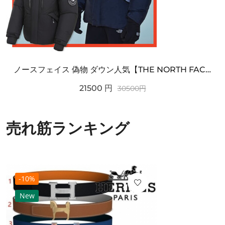
ノースフェイス 偽物 ダウン人気【THE NORTH FACE】M'S 7 SUMMIT HIM...
21500
円
30500
円
売れ筋ランキング
-10%
New