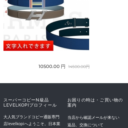
10500.00 円
14500.00円
スーパーコピーN級品
お困りの時は・ご買い物の
LEVELKOPIプロフィール
案内
大人気ブランドコピー通販専門
当店から確認メールが来ない
店levelkopiへようこそ。日本業
返品、交換について