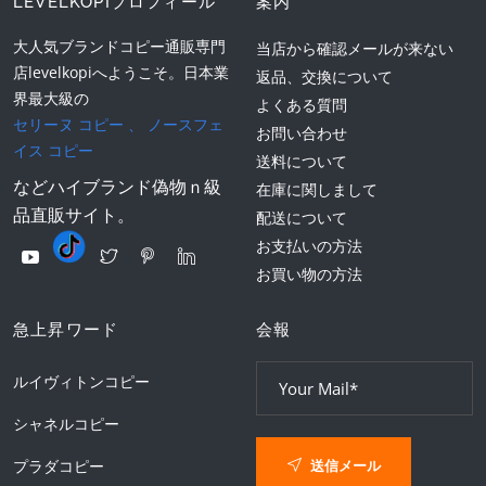
LEVELKOPIプロフィール
案内
大人気ブランドコピー通販専門
当店から確認メールが来ない
店levelkopiへようこそ。日本業
返品、交換について
界最大級の
よくある質問
セリーヌ コピー
、
ノースフェ
お問い合わせ
イス コピー
送料について
などハイブランド偽物ｎ級
在庫に関しまして
品直販サイト。
配送について
お支払いの方法
お買い物の方法
急上昇ワード
会報
ルイヴィトンコピー
シャネルコピー
送信メール
プラダコピー