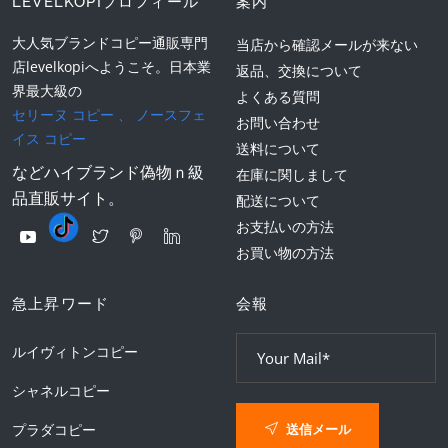
LEVELKOPIプロフィール
案内
大人気ブランドコピー通販専門
当店から確認メールが来ない
店levelkopiへようこそ。日本業
返品、交換について
界最大級の
よくある質問
セリーヌ コピー
、
ノースフェ
お問い合わせ
イス コピー
送料について
などハイブランド偽物ｎ級
在庫に関しまして
品直販サイト。
配送について
お支払いの方法
お買い物の方法
急上昇ワード
会報
ルイヴィトンコピー
シャネルコピー
送信メール
プラダコピー