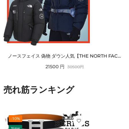
ノースフェイス 偽物 ダウン人気【THE NORTH FACE】M'S 7 SUMMIT HIM...
21500
円
30500
円
売れ筋ランキング
-10%
New