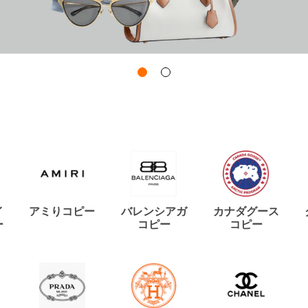
イ
アミりコピー
バレンシアガ
カナダグース
ー
コピー
コピー