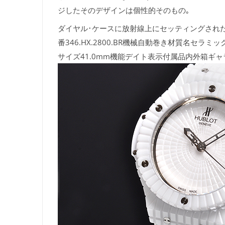
ジしたそのデザインは個性的そのもの｡
ダイヤル･ケースに放射線上にセッティングされ
番346.HX.2800.BR機械自動巻き材質名
サイズ41.0mm機能デイト表示付属品内外箱ギ