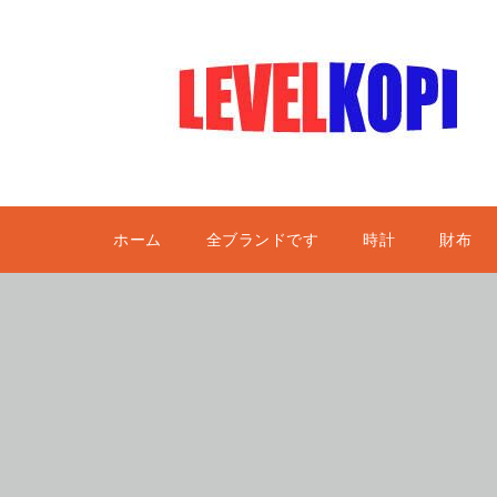
ホーム
全ブランドです
時計
財布