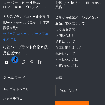
スーパーコピーN級品
お困りの時は・ご買い物の
LEVELKOPIプロフィール
案内
大人気ブランドコピー通販専門
当店から確認メールが来ない
店levelkopiへようこそ。日本業
返品、交換について
界最大級の
よくある質問
セリーヌ コピー
、
ノースフェ
お問い合わせ
イス コピー
送料について
などハイブランド偽物ｎ級
在庫に関しまして
品直販サイト。
配送について
お支払いの方法
お買い物の方法
急上昇ワード
会報
ルイヴィトンコピー
シャネルコピー