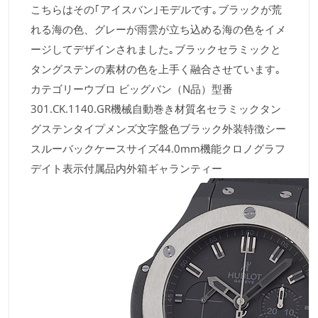
こちらはその｢アイスバン｣モデルです｡ブラックが荒
れる海の色、グレーが雨雲が立ち込める海の色をイメ
ージしてデザインされました｡ブラックセラミックと
タングステンの素材の色を上手く融合させています｡
カテゴリーウブロ ビッグバン（N品）型番
301.CK.1140.GR機械自動巻き材質名セラミックタン
グステンタイプメンズ文字盤色ブラック外装特徴シー
スルーバックケースサイズ44.0mm機能クロノグラフ
デイト表示付属品内外箱ギャランティー