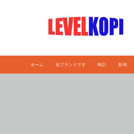
ホーム
全ブランドです
時計
財布