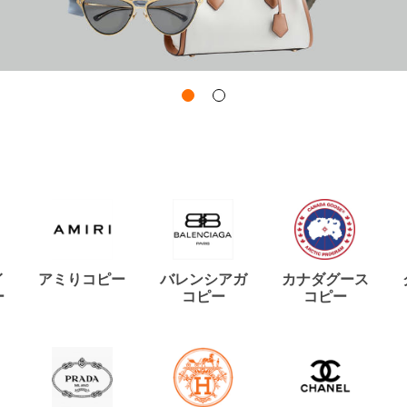
イ
アミりコピー
バレンシアガ
カナダグース
ー
コピー
コピー