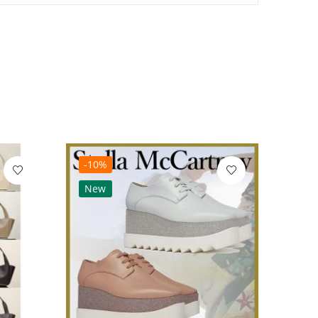
-10%
-10
New
Ne