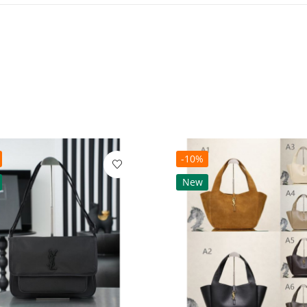
-10%
New