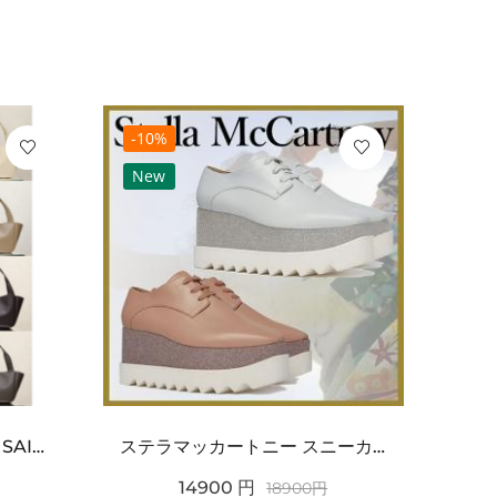
-10%
-10
New
Ne
ワンポイントチャーム付き SAINT LAURENT サンローラン コピー バッグ シンプルラグ...
ステラマッカートニー スニーカー 偽物エリスグリッタープラットフォーム810038KP02717...
14900
円
18900
円