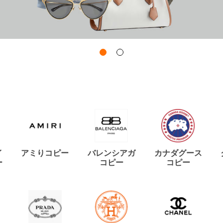
イ
アミりコピー
バレンシアガ
カナダグース
ー
コピー
コピー