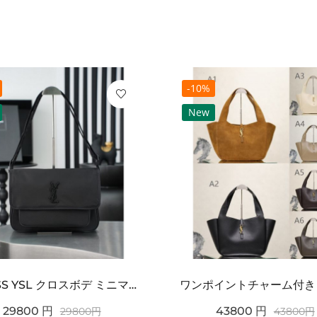
-10%
New
2026SS YSL クロスボデ ミニマルフラップショルダー SAINT LAURENT サンロ...
29800
円
43800
円
29800
円
43800
円