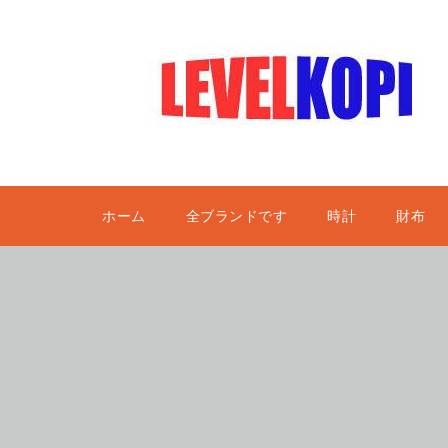
ホーム
全ブランドです
時計
財布