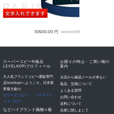
10500.00 円
14500.00円
スーパーコピーN級品
お困りの時は・ご買い物の
LEVELKOPIプロフィール
案内
大人気ブランドコピー通販専門
当店から確認メールが来ない
店levelkopiへようこそ。日本業
返品、交換について
界最大級の
よくある質問
セリーヌ コピー
、
ノースフェ
お問い合わせ
イス コピー
送料について
などハイブランド偽物ｎ級
在庫に関しまして