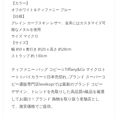
【カラー】
オフホワイト＆ティファニー ブルー
【仕様】
グレイン カーフスキン レザー、金具にはカスタマイズ可
能なメタルを使用
サイズ マイクロ
【サイズ】
幅 約9 x 奥行き 約20 x 高さ 約28cm
ストラップ 約 130cm
ティファニー バッグ コピー☆Tiffany&Co マイクロト
ート☆バイカラー☆日本売切れ ,ブランド スーパーコ
ピー通販専門店levekopiでは最新のブランド コピー
デザイン、トレンドを先取りした高品質n級品を厳選
してお届け！ブランド 偽物を取り扱う老舗店とし
て、激安価格でご提供。