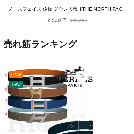
ノースフェイス 偽物 ダウン人気【THE NORTH FACE】M'S 7 SUMMIT HIM...
21500
円
30500
円
売れ筋ランキング
-10%
New