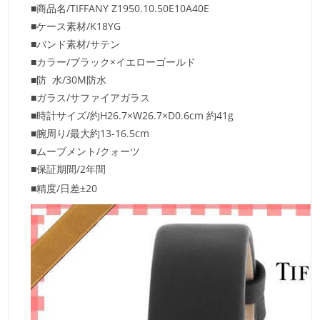
■商品名/TIFFANY Z1950.10.50E10A40E
■ケース素材/K18YG
■バンド素材/サテン
■カラー/ブラック×イエローゴールド
■防 水/30M防水
■ガラス/サファイアガラス
■時計サイズ/約H26.7×W26.7×D0.6cm 約41g
■腕周り/最大約13-16.5cm
■ムーブメント/クォーツ
■保証期間/2年間
■精度/日差±20