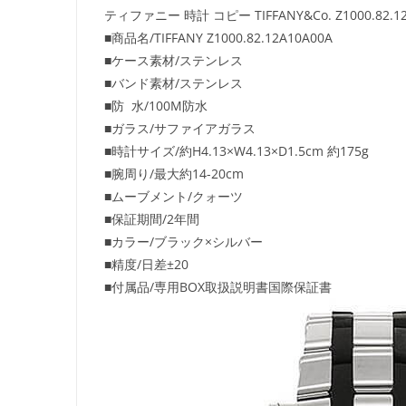
ティファニー 時計 コピー TIFFANY&Co. Z1000.82.12A
■商品名/TIFFANY Z1000.82.12A10A00A
■ケース素材/ステンレス
■バンド素材/ステンレス
■防 水/100M防水
■ガラス/サファイアガラス
■時計サイズ/約H4.13×W4.13×D1.5cm 約175g
■腕周り/最大約14-20cm
■ムーブメント/クォーツ
■保証期間/2年間
■カラー/ブラック×シルバー
■精度/日差±20
■付属品/専用BOX取扱説明書国際保証書