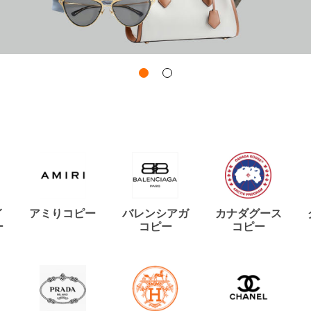
イ
アミりコピー
バレンシアガ
カナダグース
ー
コピー
コピー