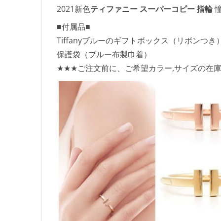
2021新色
ティファニー スーパーコピー
指輪
憧
■付属品■
Tiffanyブルーのギフトボックス（リボンつき
保護袋（ブルー布製巾着）
★★★ご注文前に、ご希望カラー,サイズの在