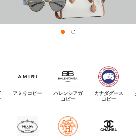
イ
アミりコピー
バレンシアガ
カナダグース
ー
コピー
コピー