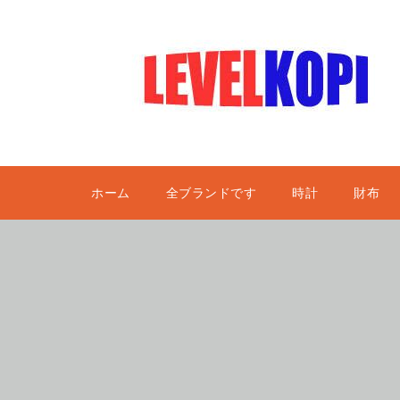
ホーム
全ブランドです
時計
財布