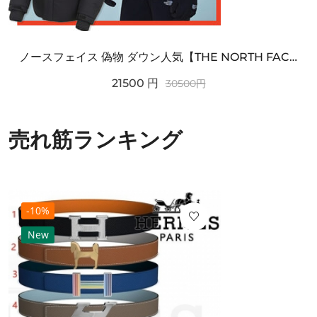
ノースフェイス 偽物 ダウン人気【THE NORTH FACE】M'S 7 SUMMIT HIM...
21500
円
30500
円
売れ筋ランキング
-10%
New