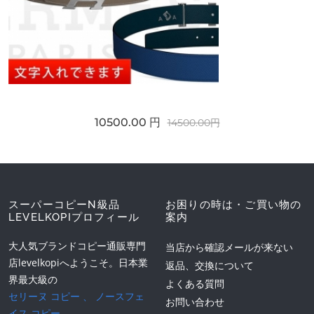
10500.00 円
14500.00円
スーパーコピーN級品
お困りの時は・ご買い物の
LEVELKOPIプロフィール
案内
大人気ブランドコピー通販専門
当店から確認メールが来ない
店levelkopiへようこそ。日本業
返品、交換について
界最大級の
よくある質問
セリーヌ コピー
、
ノースフェ
お問い合わせ
イス コピー