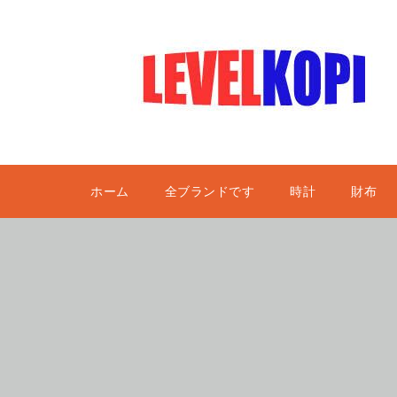
ホーム
全ブランドです
時計
財布