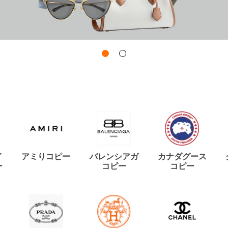
イ
アミりコピー
バレンシアガ
カナダグース
ー
コピー
コピー